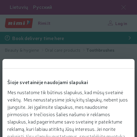
Lietuvių
Русский
Rimi.lt
Log in
Book delivery time here
Beauty & hygiene
Oral care products
Toothbrushes
Šioje svetainėje naudojami slapukai
Mes nustatome tik būtinus slapukus, kad mūsų svetainė
veiktų. Mes nenustatysime jokių kitų slapukų, nebent juos
įjungsite. Jei įgalinsite slapukus, mes naudosime
pirmosios ir trečiosios šalies našumo ir reklamos
slapukus, kad pagerintume savo svetainę ir pateiktume
reklamą, kuri labiau atitiktų Jūsų interesus. Jei norite
pakeisti Jūsų slapukų nustatymus, spustelėkite mygtuką