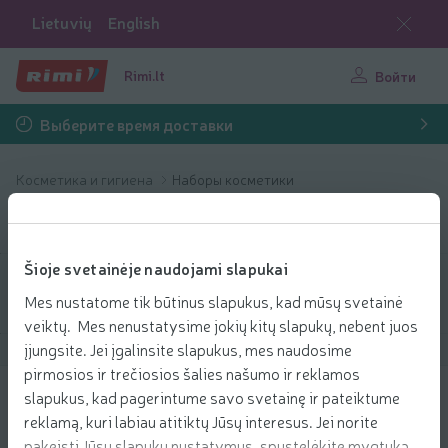
Lietuvių
English
Rimi.lt
Войти
Выберите время доставки
Косметика и гигиена
Наборы косметики
Наборы косметики
Šioje svetainėje naudojami slapukai
Фильтровать продукты
Mes nustatome tik būtinus slapukus, kad mūsų svetainė
veiktų. Mes nenustatysime jokių kitų slapukų, nebent juos
įjungsite. Jei įgalinsite slapukus, mes naudosime
Показать продукты
40
Сортировать
pirmosios ir trečiosios šalies našumo ir reklamos
slapukus, kad pagerintume savo svetainę ir pateiktume
Lūpų dažai MARTINE. UNICORN
reklamą, kuri labiau atitiktų Jūsų interesus. Jei norite
CUTTON CANDY, 4 g
pakeisti Jūsų slapukų nustatymus, spustelėkite mygtuką