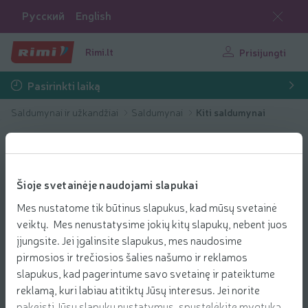
Русский
English
Rimi.lt
Prisijungti
Pasirinkti laiką
Saldumynai ir užkandžiai
Saldumynai
Kiti saldumynai
Šioje svetainėje naudojami slapukai
Mes nustatome tik būtinus slapukus, kad mūsų svetainė
veiktų. Mes nenustatysime jokių kitų slapukų, nebent juos
įjungsite. Jei įgalinsite slapukus, mes naudosime
pirmosios ir trečiosios šalies našumo ir reklamos
slapukus, kad pagerintume savo svetainę ir pateiktume
reklamą, kuri labiau atitiktų Jūsų interesus. Jei norite
pakeisti Jūsų slapukų nustatymus, spustelėkite mygtuką