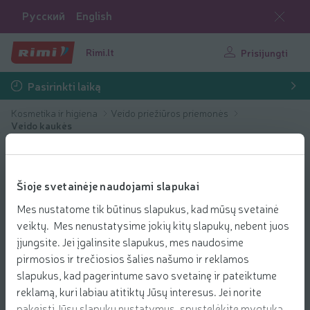
Русский
English
Rimi.lt
Prisijungti
Pasirinkti laiką
Kosmetika ir higiena
Veido priežiūros priemonės
Veido kaukės
Šioje svetainėje naudojami slapukai
Mes nustatome tik būtinus slapukus, kad mūsų svetainė
veiktų. Mes nenustatysime jokių kitų slapukų, nebent juos
įjungsite. Jei įgalinsite slapukus, mes naudosime
pirmosios ir trečiosios šalies našumo ir reklamos
slapukus, kad pagerintume savo svetainę ir pateiktume
reklamą, kuri labiau atitiktų Jūsų interesus. Jei norite
pakeisti Jūsų slapukų nustatymus, spustelėkite mygtuką