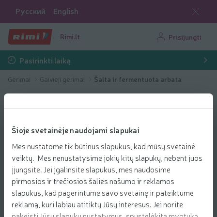
Русский
English
Rimi.lt
Prisijungti
Pasirinkti laiką
Gėrimai
Gaivieji gėrimai
Šalta ir fermentuota arbata
Šioje svetainėje naudojami slapukai
Mes nustatome tik būtinus slapukus, kad mūsų svetainė
veiktų. Mes nenustatysime jokių kitų slapukų, nebent juos
įjungsite. Jei įgalinsite slapukus, mes naudosime
pirmosios ir trečiosios šalies našumo ir reklamos
slapukus, kad pagerintume savo svetainę ir pateiktume
reklamą, kuri labiau atitiktų Jūsų interesus. Jei norite
pakeisti Jūsų slapukų nustatymus, spustelėkite mygtuką