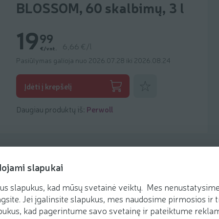
BLOSSOM, 60 skalbimų, 3 l
19
99
6,66 €/l
€/vnt.
Pasiūlymas galioja nuo 2026.07.28 iki 2026.08.24
Pridėti prie mėgstamiausių
Įdėti į krepšelį
Daugiau produktų iš:
Perwoll
dojami slapukai
us slapukus, kad mūsų svetainė veiktų. Mes nenustatysime 
gsite. Jei įgalinsite slapukus, mes naudosime pirmosios ir t
ukus, kad pagerintume savo svetainę ir pateiktume reklamą