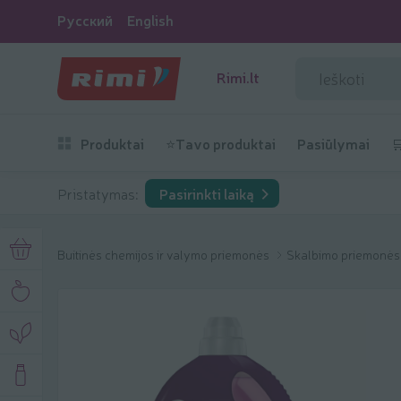
Русский
English
Rimi.lt
Produktai
⭐Tavo produktai
Pasiūlymai

Pristatymas:
Pasirinkti laiką
Buitinės chemijos ir valymo priemonės
Skalbimo priemonė