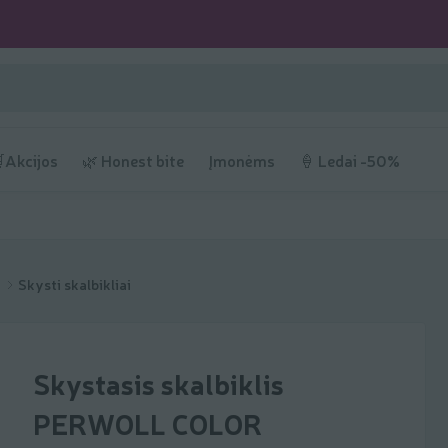
Akcijos
🌿 Honest bite
Įmonėms
🍦 Ledai -50%
s
Skysti skalbikliai
Skystasis skalbiklis
PERWOLL COLOR