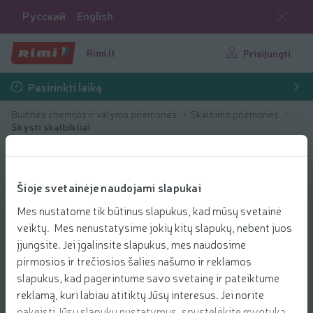
Русский
English
Rimi.lt
Prisijungti
Pasirinkti laiką
Buitinės chemijos ir valymo priemonės
Skalbimo priemonės
Skysti skalbikliai
Šioje svetainėje naudojami slapukai
Mes nustatome tik būtinus slapukus, kad mūsų svetainė
veiktų. Mes nenustatysime jokių kitų slapukų, nebent juos
įjungsite. Jei įgalinsite slapukus, mes naudosime
pirmosios ir trečiosios šalies našumo ir reklamos
slapukus, kad pagerintume savo svetainę ir pateiktume
reklamą, kuri labiau atitiktų Jūsų interesus. Jei norite
pakeisti Jūsų slapukų nustatymus, spustelėkite mygtuką