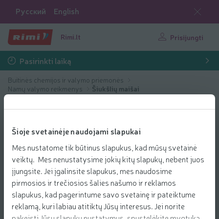
Русский
English
Rimi.lt
Prisijungti
Pasirinkti laiką
Buitinės chemijos ir valymo priemonės
Namų valymo reikmenys
Šiukšlių maišai
Šioje svetainėje naudojami slapukai
Mes nustatome tik būtinus slapukus, kad mūsų svetainė
veiktų. Mes nenustatysime jokių kitų slapukų, nebent juos
įjungsite. Jei įgalinsite slapukus, mes naudosime
pirmosios ir trečiosios šalies našumo ir reklamos
slapukus, kad pagerintume savo svetainę ir pateiktume
reklamą, kuri labiau atitiktų Jūsų interesus. Jei norite
pakeisti Jūsų slapukų nustatymus, spustelėkite mygtuką