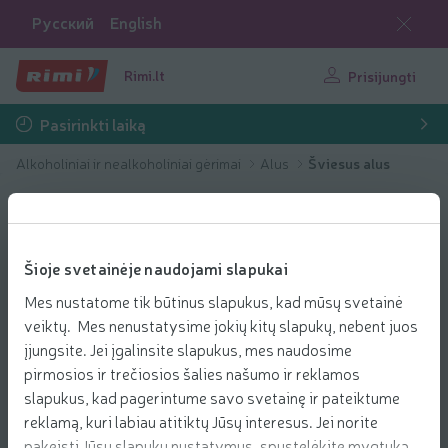
Русский
English
Rimi.lt
Prisijungti
Pasirinkti laiką
Alkoholiniai ir nealkoholiniai gėrimai
Alus
Šviesus alus
Šioje svetainėje naudojami slapukai
Mes nustatome tik būtinus slapukus, kad mūsų svetainė
veiktų. Mes nenustatysime jokių kitų slapukų, nebent juos
įjungsite. Jei įgalinsite slapukus, mes naudosime
pirmosios ir trečiosios šalies našumo ir reklamos
slapukus, kad pagerintume savo svetainę ir pateiktume
reklamą, kuri labiau atitiktų Jūsų interesus. Jei norite
pakeisti Jūsų slapukų nustatymus, spustelėkite mygtuką