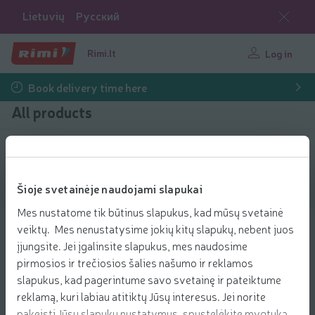
Lietuvių
Русский
Rimi.lt
Log in
Book delivery time here
All products
Filter products
Šioje svetainėje naudojami slapukai
Show products
40
Sort
Mes nustatome tik būtinus slapukus, kad mūsų svetainė
veiktų. Mes nenustatysime jokių kitų slapukų, nebent juos
Sardinės saulėgrąžų aliejuje SUN & SEA,
įjungsite. Jei įgalinsite slapukus, mes naudosime
120 g
pirmosios ir trečiosios šalies našumo ir reklamos
3.39 € per pcs.
3
39
slapukus, kad pagerintume savo svetainę ir pateiktume
Price per unit: 28,25 €/kg
28,25 €/kg
€/pcs.
reklamą, kuri labiau atitiktų Jūsų interesus. Jei norite
Add to 
pakeisti Jūsų slapukų nustatymus, spustelėkite mygtuką
Add to cart