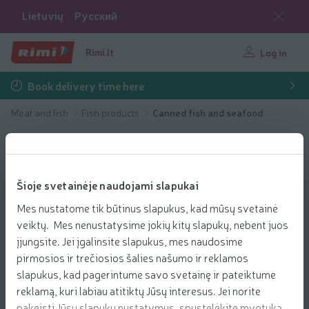
Lietuvių
Русский
Rimi.lt
Log in
Book delivery time here
Meat and fish
Fish products
Canned fish and seafood
Šioje svetainėje naudojami slapukai
Mes nustatome tik būtinus slapukus, kad mūsų svetainė
veiktų. Mes nenustatysime jokių kitų slapukų, nebent juos
įjungsite. Jei įgalinsite slapukus, mes naudosime
pirmosios ir trečiosios šalies našumo ir reklamos
slapukus, kad pagerintume savo svetainę ir pateiktume
reklamą, kuri labiau atitiktų Jūsų interesus. Jei norite
pakeisti Jūsų slapukų nustatymus, spustelėkite mygtuką