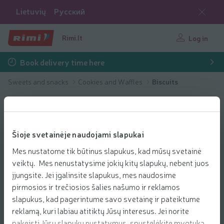
Lietuvių
Русский
Rimi.lt
Log in
Book delivery time here
Sweets and snacks
Cookies and Waffles
Biscuits
Šioje svetainėje naudojami slapukai
Mes nustatome tik būtinus slapukus, kad mūsų svetainė
veiktų. Mes nenustatysime jokių kitų slapukų, nebent juos
įjungsite. Jei įgalinsite slapukus, mes naudosime
pirmosios ir trečiosios šalies našumo ir reklamos
slapukus, kad pagerintume savo svetainę ir pateiktume
reklamą, kuri labiau atitiktų Jūsų interesus. Jei norite
pakeisti Jūsų slapukų nustatymus, spustelėkite mygtuką