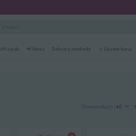
Gift cards
📢 News
Delivery methods
🍷 Savam barui
Show products
40