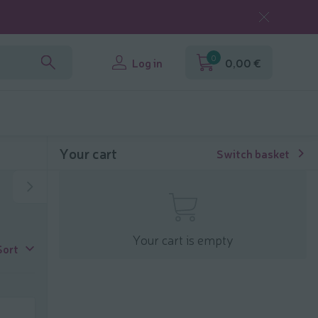
0
Log in
0,00 €
Your cart
Switch basket
Your cart is empty
Sort