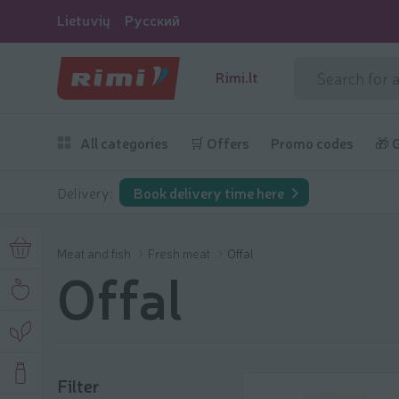
Lietuvių
Русский
Rimi.lt
All categories
🛒 Offers
Promo codes
🎁 
Delivery:
Book delivery time here
Meat and fish
Fresh meat
Offal
Offal
Filter