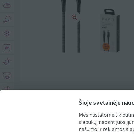
Product description
Šioje svetainėje nau
Mes nustatome tik būtin
Basic information
Recommendations
slapukų, nebent juos įjun
našumo ir reklamos slap