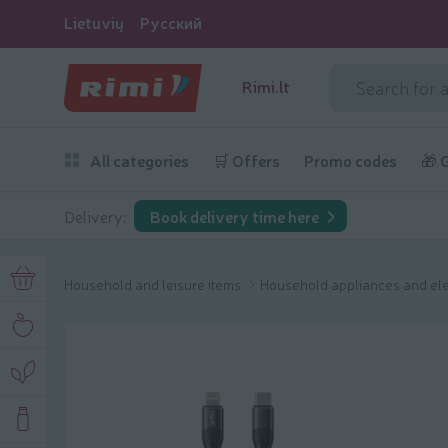
Lietuvių
Русский
Rimi.lt
All categories
🛒 Offers
Promo codes
🎁 
Delivery:
Book delivery time here
Household and leisure items
Household appliances and el