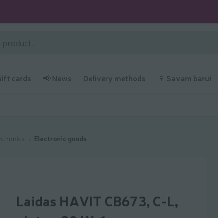
Gift cards
📢 News
Delivery methods
🍷 Savam barui
ectronics
Electronic goods
Laidas HAVIT CB673, C-L,