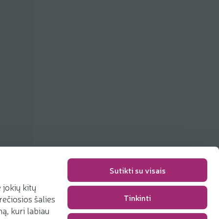
Sutikti su visais
jokių kitų
Tinkinti
rečiosios šalies
Packaging fee
0,00 €
, kuri labiau
Total
0,00 €