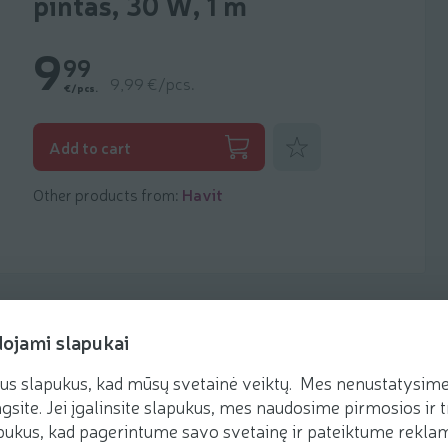
pintas, 30 W, 1 m
9
99
9,99 €/pcs.
€/pcs.
Add to favorites
Add to cart
Other products from:
Havit
dojami slapukai
us slapukus, kad mūsų svetainė veiktų. Mes nenustatysime 
gsite. Jei įgalinsite slapukus, mes naudosime pirmosios ir t
ukus, kad pagerintume savo svetainę ir pateiktume reklamą