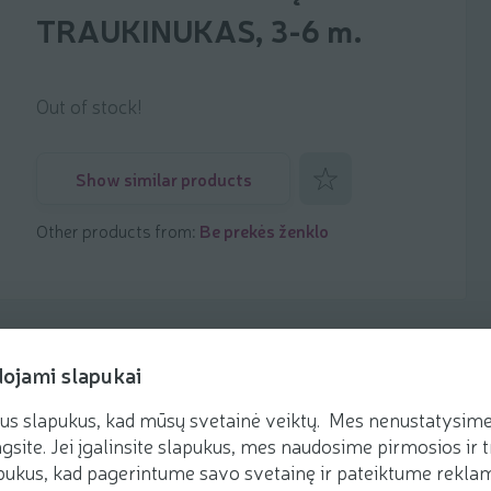
TRAUKINUKAS, 3-6 m.
Out of stock!
Add to favorites
Show similar products
Other products from:
Be prekės ženklo
dojami slapukai
us slapukus, kad mūsų svetainė veiktų. Mes nenustatysime 
gsite. Jei įgalinsite slapukus, mes naudosime pirmosios ir t
ukus, kad pagerintume savo svetainę ir pateiktume reklamą