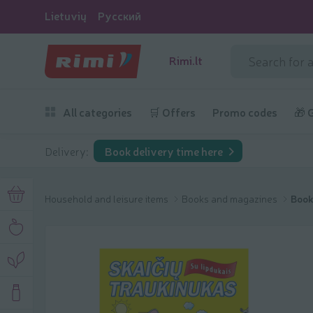
Lietuvių
Русский
Rimi.lt
All categories
🛒 Offers
Promo codes
🎁 
Delivery:
Book delivery time here
Household and leisure items
Books and magazines
Book