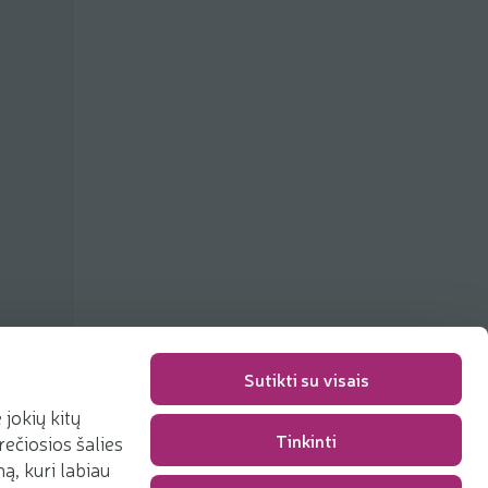
Sutikti su visais
jokių kitų
Tinkinti
rečiosios šalies
Packaging fee
0,00 €
, kuri labiau
Total
0,00 €