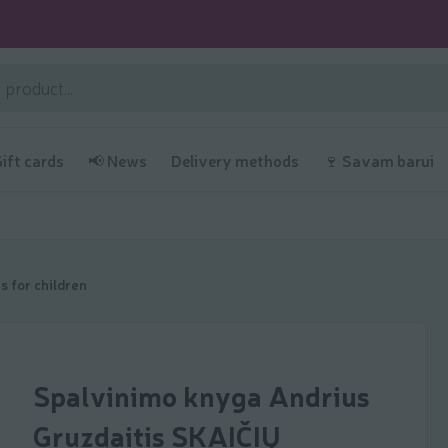
Gift cards
📢 News
Delivery methods
🍷 Savam barui
s for children
Spalvinimo knyga Andrius
Gruzdaitis SKAIČIŲ