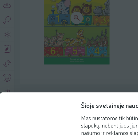
Product description
Šioje svetainėje nau
Mes nustatome tik būtin
Basic information
Recommendations
slapukų, nebent juos įjun
našumo ir reklamos slap