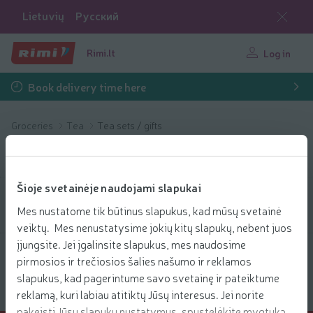
Lietuvių
Русский
Rimi.lt
Log in
Book delivery time here
Groceries
Tea
Tea sets / gifts
Tea sets / gifts
Šioje svetainėje naudojami slapukai
Filter products
Mes nustatome tik būtinus slapukus, kad mūsų svetainė
veiktų. Mes nenustatysime jokių kitų slapukų, nebent juos
įjungsite. Jei įgalinsite slapukus, mes naudosime
Show products
40
Sort
pirmosios ir trečiosios šalies našumo ir reklamos
slapukus, kad pagerintume savo svetainę ir pateiktume
reklamą, kuri labiau atitiktų Jūsų interesus. Jei norite
pakeisti Jūsų slapukų nustatymus, spustelėkite mygtuką