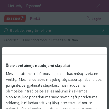
Lietuvių
Русский
Rimi.lt
Log in
Book delivery time here
Groceries
Functional food
Fitness nutrition
Šioje svetainėje naudojami slapukai
Mes nustatome tik būtinus slapukus, kad mūsų svetainė
veiktų. Mes nenustatysime jokių kitų slapukų, nebent juos
įjungsite. Jei įgalinsite slapukus, mes naudosime
pirmosios ir trečiosios šalies našumo ir reklamos
slapukus, kad pagerintume savo svetainę ir pateiktume
reklamą, kuri labiau atitiktų Jūsų interesus. Jei norite
pakeisti Jūsų slapukų nustatymus, spustelėkite mygtuką