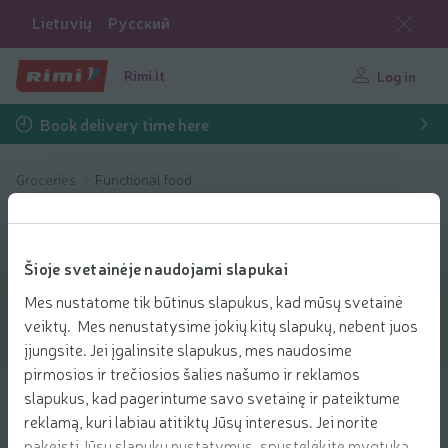
Lietuvių
Русский
Rimi.lt
Log in
Book delivery time here
Groceries
Functional food
Functional food
Šioje svetainėje naudojami slapukai
Filter products
Mes nustatome tik būtinus slapukus, kad mūsų svetainė
veiktų. Mes nenustatysime jokių kitų slapukų, nebent juos
įjungsite. Jei įgalinsite slapukus, mes naudosime
Show products
40
Sort
pirmosios ir trečiosios šalies našumo ir reklamos
slapukus, kad pagerintume savo svetainę ir pateiktume
Batonėlis su sald. GO ON COOKIE &
reklamą, kuri labiau atitiktų Jūsų interesus. Jei norite
CREAM, 40 g
pakeisti Jūsų slapukų nustatymus, spustelėkite mygtuką