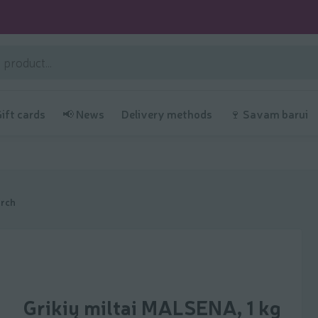
Gift cards
📢 News
Delivery methods
🍷 Savam barui
arch
Grikių miltai MALSENA, 1 kg