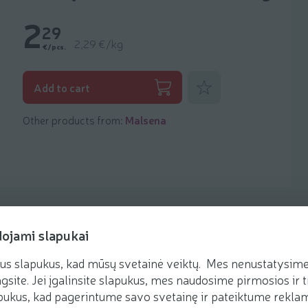
2
29
2,29 €/kg
€/pcs.
Add to favorites
Add to cart
Other products from:
Malsena
dojami slapukai
us slapukus, kad mūsų svetainė veiktų. Mes nenustatysime 
Recipes
gsite. Jei įgalinsite slapukus, mes naudosime pirmosios ir t
ukus, kad pagerintume savo svetainę ir pateiktume reklamą