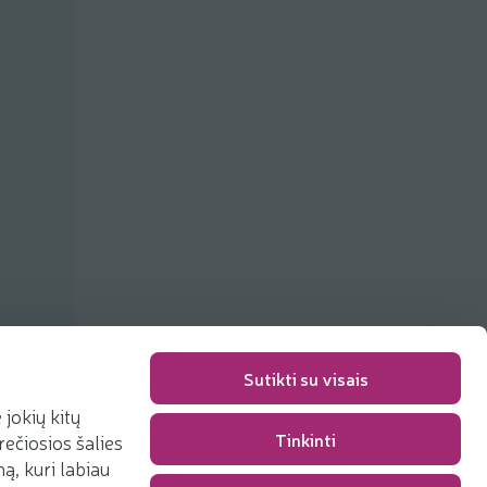
Sutikti su visais
jokių kitų
Tinkinti
rečiosios šalies
Packaging fee
0,00 €
, kuri labiau
Total
0,00 €