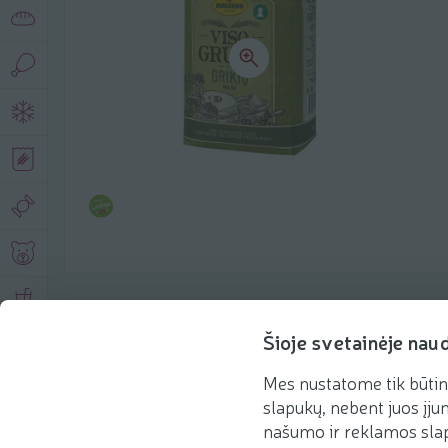
Product description
Šioje svetainėje nau
Mes nustatome tik būtin
Basic information
Recommendations
slapukų, nebent juos įjun
našumo ir reklamos slap