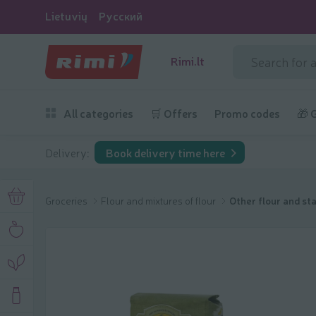
Lietuvių
Русский
Rimi.lt
All categories
🛒 Offers
Promo codes
🎁 
Delivery:
Book delivery time here
Groceries
Flour and mixtures of flour
Other flour and st