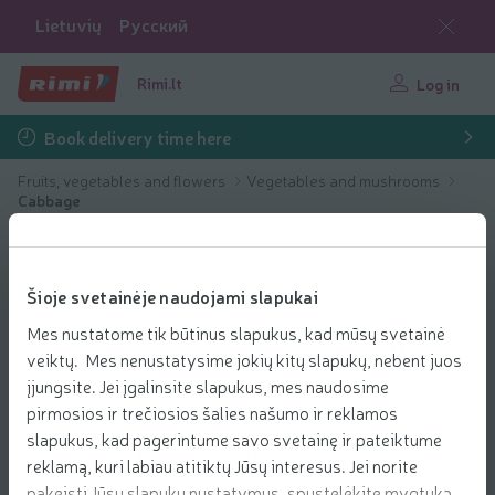
Lietuvių
Русский
Rimi.lt
Log in
Book delivery time here
Fruits, vegetables and flowers
Vegetables and mushrooms
Cabbage
Šioje svetainėje naudojami slapukai
Mes nustatome tik būtinus slapukus, kad mūsų svetainė
veiktų. Mes nenustatysime jokių kitų slapukų, nebent juos
įjungsite. Jei įgalinsite slapukus, mes naudosime
pirmosios ir trečiosios šalies našumo ir reklamos
slapukus, kad pagerintume savo svetainę ir pateiktume
reklamą, kuri labiau atitiktų Jūsų interesus. Jei norite
pakeisti Jūsų slapukų nustatymus, spustelėkite mygtuką