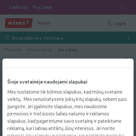
Lietuvių
Русский
Rimi.lt
Log in
Book delivery time here
Products
Frozen foods
Ice cream
Šioje svetainėje naudojami slapukai
Mes nustatome tik būtinus slapukus, kad mūsų svetainė
veiktų. Mes nenustatysime jokių kitų slapukų, nebent juos
įjungsite. Jei įgalinsite slapukus, mes naudosime
pirmosios ir trečiosios šalies našumo ir reklamos
slapukus, kad pagerintume savo svetainę ir pateiktume
reklamą, kuri labiau atitiktų Jūsų interesus. Jei norite
pakeisti Jūsų slapukų nustatymus, spustelėkite mygtuką