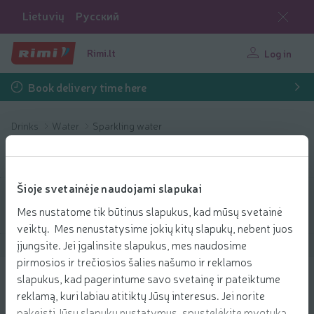
Lietuvių
Русский
Rimi.lt
Log in
Book delivery time here
Drinks
Water
Sparkling water
Sparkling water
Šioje svetainėje naudojami slapukai
Filter products
Mes nustatome tik būtinus slapukus, kad mūsų svetainė
veiktų. Mes nenustatysime jokių kitų slapukų, nebent juos
įjungsite. Jei įgalinsite slapukus, mes naudosime
Show products
40
Sort
pirmosios ir trečiosios šalies našumo ir reklamos
slapukus, kad pagerintume savo svetainę ir pateiktume
Gazuotas mineralinis vanduo
reklamą, kuri labiau atitiktų Jūsų interesus. Jei norite
VYTAUTAS, 1,5l
pakeisti Jūsų slapukų nustatymus, spustelėkite mygtuką