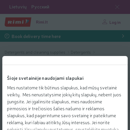
Lietuvių
Русский
Rimi.lt
Log in
Book delivery time here
Detergents and cleaning supplies
Detergents
Washing powder
Washing powder
Šioje svetainėje naudojami slapukai
Mes nustatome tik būtinus slapukus, kad mūsų svetainė
Filter products
veiktų. Mes nenustatysime jokių kitų slapukų, nebent juos
įjungsite. Jei įgalinsite slapukus, mes naudosime
Show products
40
Sort
pirmosios ir trečiosios šalies našumo ir reklamos
slapukus, kad pagerintume savo svetainę ir pateiktume
reklamą, kuri labiau atitiktų Jūsų interesus. Jei norite
Skal.miltel. NEUTRAL Colour Wash
pakeisti Jūsų slapukų nustatymus, spustelėkite mygtuką