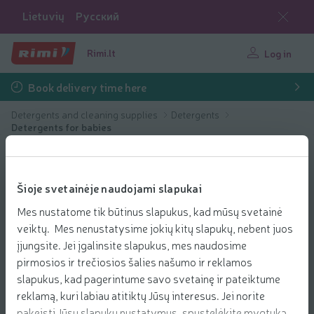
Lietuvių
Русский
Rimi.lt
Log in
Book delivery time here
Detergents and cleaning supplies
Detergents
Detergents for babies
Šioje svetainėje naudojami slapukai
Mes nustatome tik būtinus slapukus, kad mūsų svetainė
veiktų. Mes nenustatysime jokių kitų slapukų, nebent juos
įjungsite. Jei įgalinsite slapukus, mes naudosime
pirmosios ir trečiosios šalies našumo ir reklamos
slapukus, kad pagerintume savo svetainę ir pateiktume
reklamą, kuri labiau atitiktų Jūsų interesus. Jei norite
pakeisti Jūsų slapukų nustatymus, spustelėkite mygtuką