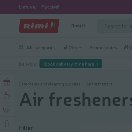
Lietuvių
Русский
Rimi.lt
All categories
🛒 Offers
Promo codes
🎁 
Delivery:
Book delivery time here
Detergents and cleaning supplies
Air fresheners
Air freshener
Filter