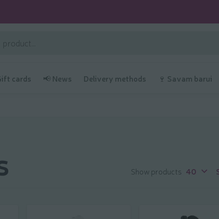
Gift cards
📢 News
Delivery methods
🍷 Savam barui
s
Show products
40