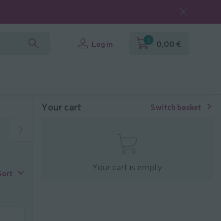
0
Log in
0,00 €
Your cart
Switch basket
Your cart is empty
Sort