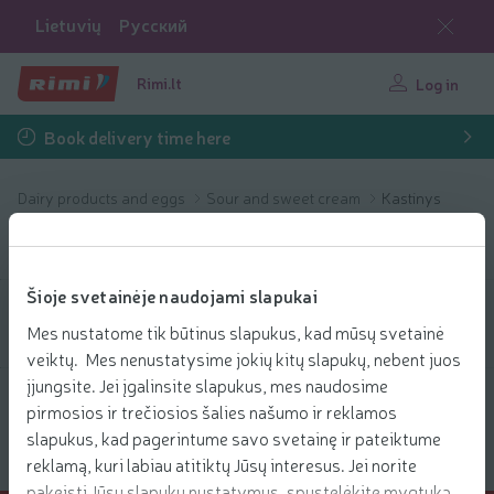
Lietuvių
Русский
Rimi.lt
Log in
Book delivery time here
Dairy products and eggs
Sour and sweet cream
Kastinys
Kastinys
Šioje svetainėje naudojami slapukai
Filter products
Mes nustatome tik būtinus slapukus, kad mūsų svetainė
veiktų. Mes nenustatysime jokių kitų slapukų, nebent juos
įjungsite. Jei įgalinsite slapukus, mes naudosime
Show products
40
Sort
pirmosios ir trečiosios šalies našumo ir reklamos
slapukus, kad pagerintume savo svetainę ir pateiktume
reklamą, kuri labiau atitiktų Jūsų interesus. Jei norite
pakeisti Jūsų slapukų nustatymus, spustelėkite mygtuką