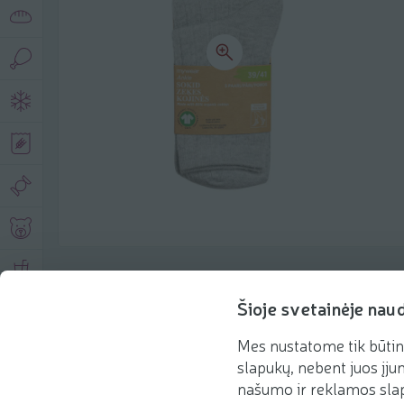
Product description
Šioje svetainėje nau
Mes nustatome tik būtin
Basic information
Recommendations
slapukų, nebent juos įjun
našumo ir reklamos slap