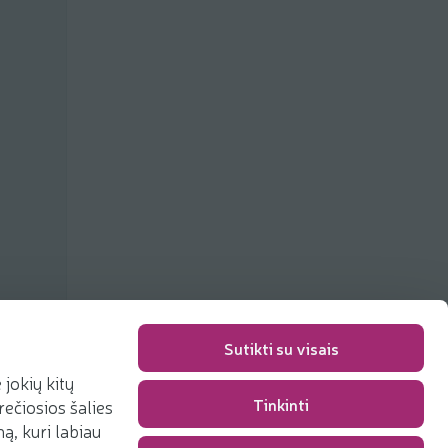
Sutikti su visais
jokių kitų
Tinkinti
rečiosios šalies
Packaging fee
0,00 €
, kuri labiau
Total
0,00 €