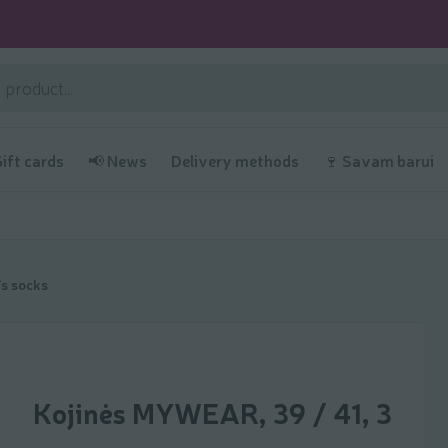
Gift cards
📢 News
Delivery methods
🍷 Savam barui
s socks
Kojinės MYWEAR, 39 / 41, 3