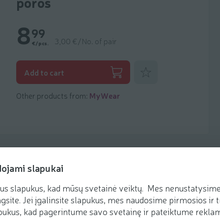
poros
8
99
3,00 €/No. of pair
€/pcs.
Add to favorites
Add to cart
Other products from:
MyWear
dojami slapukai
us slapukus, kad mūsų svetainė veiktų. Mes nenustatysime 
gsite. Jei įgalinsite slapukus, mes naudosime pirmosios ir t
ukus, kad pagerintume savo svetainę ir pateiktume reklamą