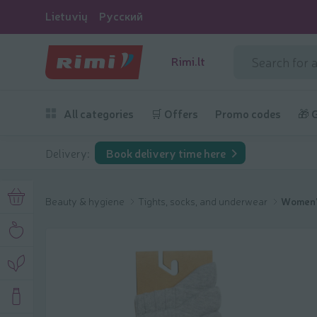
Lietuvių
Русский
Rimi.lt
All categories
🛒 Offers
Promo codes
🎁 
Delivery:
Book delivery time here
Beauty & hygiene
Tights, socks, and underwear
Women'