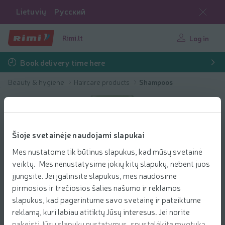
Lietuvių
Русский
Rimi.lt
Log in
Book delivery time here
Beauty & hygiene
Haircare products
Shampoos
Šioje svetainėje naudojami slapukai
Mes nustatome tik būtinus slapukus, kad mūsų svetainė
veiktų. Mes nenustatysime jokių kitų slapukų, nebent juos
įjungsite. Jei įgalinsite slapukus, mes naudosime
pirmosios ir trečiosios šalies našumo ir reklamos
slapukus, kad pagerintume savo svetainę ir pateiktume
reklamą, kuri labiau atitiktų Jūsų interesus. Jei norite
pakeisti Jūsų slapukų nustatymus, spustelėkite mygtuką