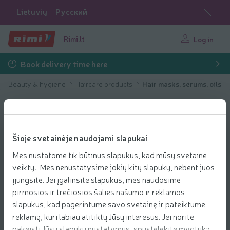
Lietuvių
Русский
Rimi.lt
Log in
Book delivery time here
Beauty & hygiene
Haircare products
Hair masks, serums, oils
Šioje svetainėje naudojami slapukai
Mes nustatome tik būtinus slapukus, kad mūsų svetainė
veiktų. Mes nenustatysime jokių kitų slapukų, nebent juos
įjungsite. Jei įgalinsite slapukus, mes naudosime
pirmosios ir trečiosios šalies našumo ir reklamos
slapukus, kad pagerintume savo svetainę ir pateiktume
reklamą, kuri labiau atitiktų Jūsų interesus. Jei norite
pakeisti Jūsų slapukų nustatymus, spustelėkite mygtuką