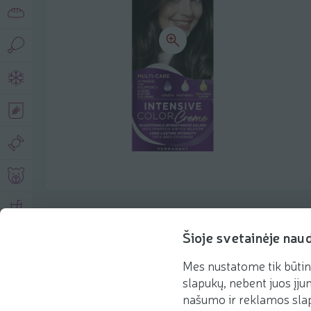
Product description
Šioje svetainėje nau
Mes nustatome tik būtin
Basic information
Recommendations
slapukų, nebent juos įjun
našumo ir reklamos slap