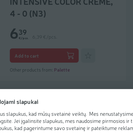
INTENSIVE COLOR CREME,
4 - 0 (N3)
6
39
6,39 €/pcs.
€/pcs.
Add to favorites
Add to cart
Other products from:
Palette
dojami slapukai
us slapukus, kad mūsų svetainė veiktų. Mes nenustatysime 
gsite. Jei įgalinsite slapukus, mes naudosime pirmosios ir t
ukus, kad pagerintume savo svetainę ir pateiktume reklamą