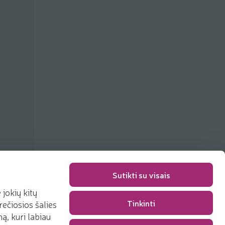
Sutikti su visais
jokių kitų
Tinkinti
rečiosios šalies
Packaging fee
0,00 €
, kuri labiau
Total
0,00 €