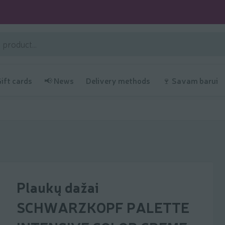
Gift cards
📢 News
Delivery methods
🍷 Savam barui
Plaukų dažai
SCHWARZKOPF PALETTE