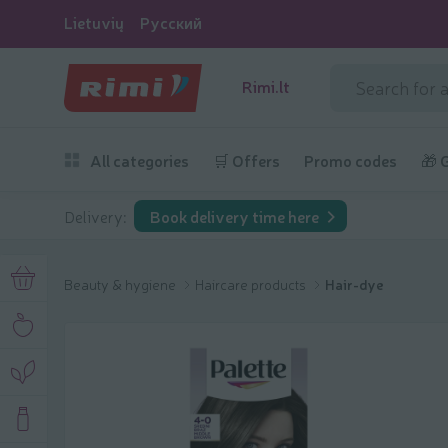
Lietuvių
Русский
Rimi.lt
All categories
🛒 Offers
Promo codes
🎁 
Delivery:
Book delivery time here
Beauty & hygiene
Haircare products
Hair-dye