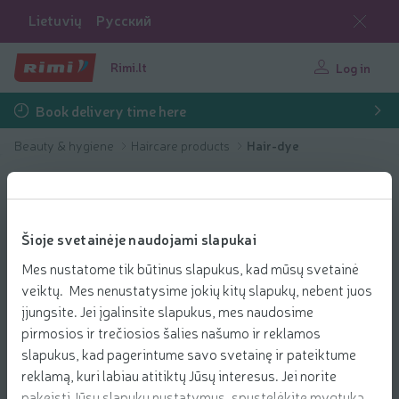
Lietuvių
Русский
Rimi.lt
Log in
Book delivery time here
Beauty & hygiene
Haircare products
Hair-dye
Šioje svetainėje naudojami slapukai
Mes nustatome tik būtinus slapukus, kad mūsų svetainė
veiktų. Mes nenustatysime jokių kitų slapukų, nebent juos
įjungsite. Jei įgalinsite slapukus, mes naudosime
pirmosios ir trečiosios šalies našumo ir reklamos
slapukus, kad pagerintume savo svetainę ir pateiktume
reklamą, kuri labiau atitiktų Jūsų interesus. Jei norite
pakeisti Jūsų slapukų nustatymus, spustelėkite mygtuką