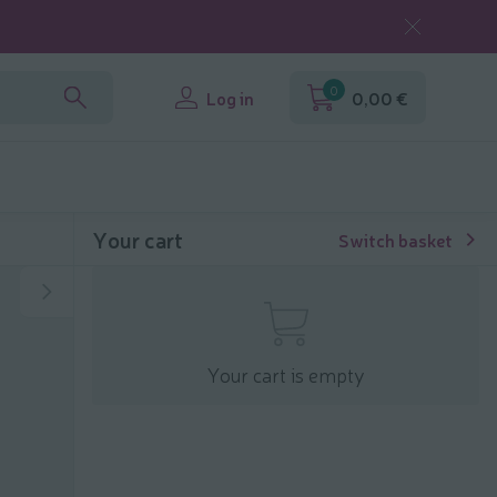
0
Log in
0,00 €
Your cart
Switch basket
Your cart is empty