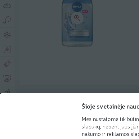
Product description
Šioje svetainėje nau
Mes nustatome tik būtin
Basic information
Recommendations
slapukų, nebent juos įjun
našumo ir reklamos slap