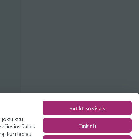
Sutikti su visais
jokių kitų
Tinkinti
rečiosios šalies
Packaging fee
0,00 €
, kuri labiau
Total
0,00 €