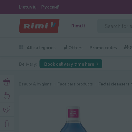
Lietuvių
Русский
Rimi.lt
All categories
🛒 Offers
Promo codes
🎁 
Delivery:
Book delivery time here
Beauty & hygiene
Face care products
Facial cleansers,