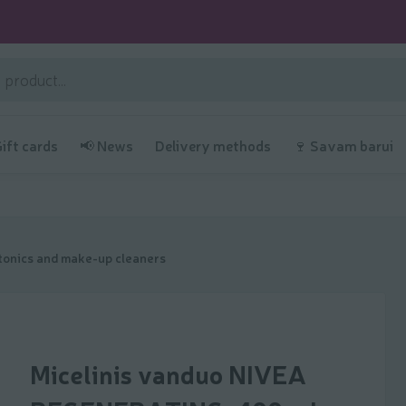
Gift cards
📢 News
Delivery methods
🍷 Savam barui
 tonics and make-up cleaners
Micelinis vanduo NIVEA