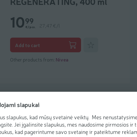
REGENERATING, 400 ml
10
99
27,47 €/l
€/pcs.
Add to favorites
Add to cart
Other products from:
Nivea
dojami slapukai
us slapukus, kad mūsų svetainė veiktų. Mes nenustatysime 
gsite. Jei įgalinsite slapukus, mes naudosime pirmosios ir t
ukus, kad pagerintume savo svetainę ir pateiktume reklamą