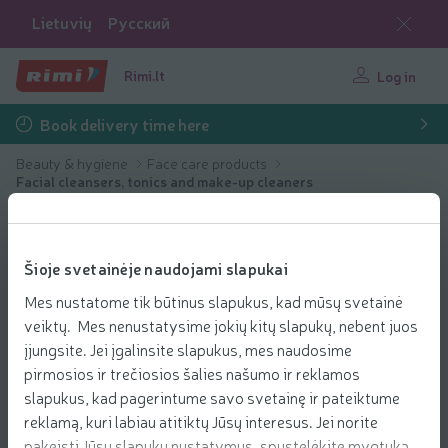
Lietuvių
Русский
Rimi.lt
Log in
Book delivery time here
Beauty & hygiene
Face care products
Facial cleansers, tonics and make-up cleaners
Šioje svetainėje naudojami slapukai
Mes nustatome tik būtinus slapukus, kad mūsų svetainė
veiktų. Mes nenustatysime jokių kitų slapukų, nebent juos
įjungsite. Jei įgalinsite slapukus, mes naudosime
pirmosios ir trečiosios šalies našumo ir reklamos
slapukus, kad pagerintume savo svetainę ir pateiktume
reklamą, kuri labiau atitiktų Jūsų interesus. Jei norite
pakeisti Jūsų slapukų nustatymus, spustelėkite mygtuką