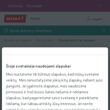
Lietuvių
Русский
Rimi.lt
Log in
Book delivery time here
Beauty & hygiene
Deodorants
Deodorants for women
Šioje svetainėje naudojami slapukai
Mes nustatome tik būtinus slapukus, kad mūsų svetainė
veiktų. Mes nenustatysime jokių kitų slapukų, nebent juos
įjungsite. Jei įgalinsite slapukus, mes naudosime
pirmosios ir trečiosios šalies našumo ir reklamos
slapukus, kad pagerintume savo svetainę ir pateiktume
reklamą, kuri labiau atitiktų Jūsų interesus. Jei norite
pakeisti Jūsų slapukų nustatymus, spustelėkite mygtuką