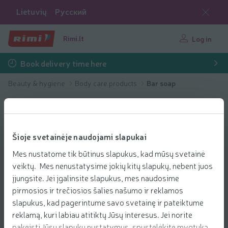
Lietuvių
Русский
Rimi.lt
Log in
Book delivery time here
Beauty & hygiene
Body care products
Bar soap
Šioje svetainėje naudojami slapukai
Mes nustatome tik būtinus slapukus, kad mūsų svetainė
veiktų. Mes nenustatysime jokių kitų slapukų, nebent juos
įjungsite. Jei įgalinsite slapukus, mes naudosime
pirmosios ir trečiosios šalies našumo ir reklamos
slapukus, kad pagerintume savo svetainę ir pateiktume
reklamą, kuri labiau atitiktų Jūsų interesus. Jei norite
pakeisti Jūsų slapukų nustatymus, spustelėkite mygtuką