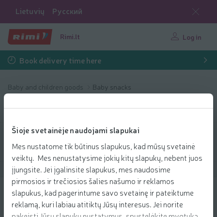
Lietuvių
Русский
Rimi.lt
Log in
Book delivery time here
Baby and children goods
Baby snacks
Baby snacks
Šioje svetainėje naudojami slapukai
Filter products
Mes nustatome tik būtinus slapukus, kad mūsų svetainė
veiktų. Mes nenustatysime jokių kitų slapukų, nebent juos
įjungsite. Jei įgalinsite slapukus, mes naudosime
Show products
40
Sort
pirmosios ir trečiosios šalies našumo ir reklamos
slapukus, kad pagerintume savo svetainę ir pateiktume
Ekol. sorų trašk. mang. HOLLE, 8 mėn.,
reklamą, kuri labiau atitiktų Jūsų interesus. Jei norite
25 g
pakeisti Jūsų slapukų nustatymus, spustelėkite mygtuką