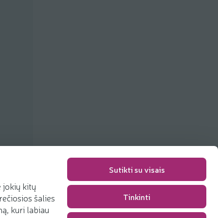
Sutikti su visais
jokių kitų
Tinkinti
rečiosios šalies
Packaging fee
0,00 €
, kuri labiau
Total
0,00 €