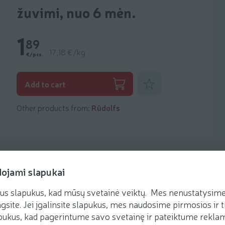
žuvimi, nuo 6 mėn.
1
89
17,18 €/kg
€/pcs.
Add to favorites
Add to cart
Other products from:
Rūdolfs
dojami slapukai
us slapukus, kad mūsų svetainė veiktų. Mes nenustatysime 
Recipes
gsite. Jei įgalinsite slapukus, mes naudosime pirmosios ir t
ukus, kad pagerintume savo svetainę ir pateiktume reklamą