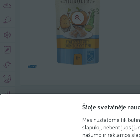
Product description
Šioje svetainėje nau
Mes nustatome tik būtin
Basic information
Recommendations
slapukų, nebent juos įjun
našumo ir reklamos slap