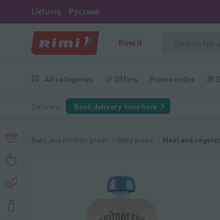
Lietuvių
Русский
Rimi.lt
All categories
🛒 Offers
Promo codes
🎁 
Delivery:
Book delivery time here
Baby and children goods
Baby puree
Meat and vegetab