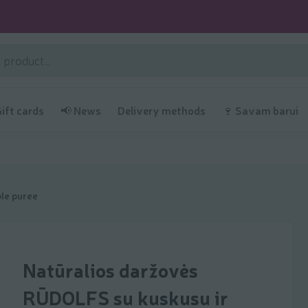
Gift cards
📢 News
Delivery methods
🍷 Savam barui
le puree
Natūralios daržovės
RŪDOLFS su kuskusu ir