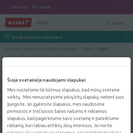
Lietuvių
Русский
Rimi.lt
Log in
Book delivery time here
Alcoholic and non-alcoholic beverages
Beer
Light
Šioje svetainėje naudojami slapukai
Mes nustatome tik būtinus slapukus, kad mūsų svetainė
veiktų. Mes nenustatysime jokių kitų slapukų, nebent juos
įjungsite. Jei įgalinsite slapukus, mes naudosime
pirmosios ir trečiosios šalies našumo ir reklamos
slapukus, kad pagerintume savo svetainę ir pateiktume
reklamą, kuri labiau atitiktų Jūsų interesus. Jei norite
pakeisti Jūsų slapukų nustatymus, spustelėkite mygtuką