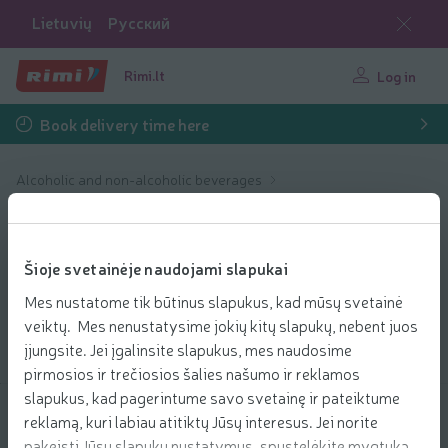
Lietuvių
Русский
Rimi.lt
Log in
Book delivery time here
Alcoholic and non-alcoholic beverages
Non-Alcoholic drinks
Non-Alcoholic ciders and long drinks
Non-Alcoholic
Šioje svetainėje naudojami slapukai
ciders and long
Mes nustatome tik būtinus slapukus, kad mūsų svetainė
drinks
veiktų. Mes nenustatysime jokių kitų slapukų, nebent juos
įjungsite. Jei įgalinsite slapukus, mes naudosime
pirmosios ir trečiosios šalies našumo ir reklamos
slapukus, kad pagerintume savo svetainę ir pateiktume
reklamą, kuri labiau atitiktų Jūsų interesus. Jei norite
Filter products
pakeisti Jūsų slapukų nustatymus, spustelėkite mygtuką