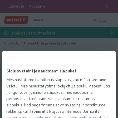
Lietuvių
Русский
Rimi.lt
Log in
Book delivery time here
Products
Honest Bite prekių krautuvėlė
Šioje svetainėje naudojami slapukai
Mes nustatome tik būtinus slapukus, kad mūsų svetainė
veiktų. Mes nenustatysime jokių kitų slapukų, nebent juos
įjungsite. Jei įgalinsite slapukus, mes naudosime
pirmosios ir trečiosios šalies našumo ir reklamos
slapukus, kad pagerintume savo svetainę ir pateiktume
reklamą, kuri labiau atitiktų Jūsų interesus. Jei norite
pakeisti Jūsų slapukų nustatymus, spustelėkite mygtuką