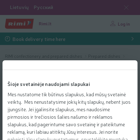
Lietuvių
Русский
Rimi.lt
Log in
Book delivery time here
RIMI confectionery and prepared dishes
Prepared dishes
Main dishes
Main dishes
Šioje svetainėje naudojami slapukai
Mes nustatome tik būtinus slapukus, kad mūsų svetainė
Filter products
veiktų. Mes nenustatysime jokių kitų slapukų, nebent juos
įjungsite. Jei įgalinsite slapukus, mes naudosime
Show products
40
Sort
pirmosios ir trečiosios šalies našumo ir reklamos
slapukus, kad pagerintume savo svetainę ir pateiktume
reklamą, kuri labiau atitiktų Jūsų interesus. Jei norite
Žuvų kepsneliai, 1 kg
pakeisti Jūsų slapukų nustatymus, spustelėkite mygtuką