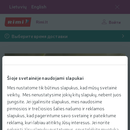
Lietuvių
English
Rimi.lt
Войти
Выберите время доставки
Rinkis sveikiau Растительное масло
Šioje svetainėje naudojami slapukai
Mes nustatome tik būtinus slapukus, kad mūsų svetainė
veiktų. Mes nenustatysime jokių kitų slapukų, nebent juos
įjungsite. Jei įgalinsite slapukus, mes naudosime
Растительное масло под знаком «Rinkis
pirmosios ir trečiosios šalies našumo ir reklamos
sveikiau» состоит из:
slapukus, kad pagerintume savo svetainę ir pateiktume
• не более 20% насыщенныъх жирных кислот от общего
reklamą, kuri labiau atitiktų Jūsų interesus. Jei norite
содержания жира;
pakeisti Jūsų slapukų nustatymus, spustelėkite mygtuką