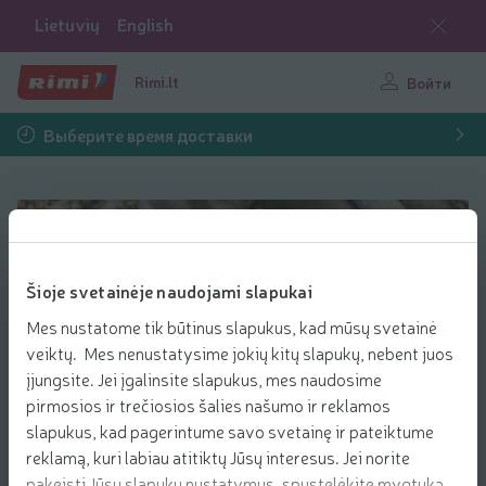
Lietuvių
English
Rimi.lt
Войти
Выберите время доставки
Rinkis sveikiau Мука
Šioje svetainėje naudojami slapukai
Mes nustatome tik būtinus slapukus, kad mūsų svetainė
veiktų. Mes nenustatysime jokių kitų slapukų, nebent juos
įjungsite. Jei įgalinsite slapukus, mes naudosime
Мука под знаком «Rinkis sveikiau»
pirmosios ir trečiosios šalies našumo ir reklamos
состоит из:
slapukus, kad pagerintume savo svetainę ir pateiktume
• не менее 6 г / 100 г волокнистого вещества;
reklamą, kuri labiau atitiktų Jūsų interesus. Jei norite
• 100 % цельного зерна.
pakeisti Jūsų slapukų nustatymus, spustelėkite mygtuką