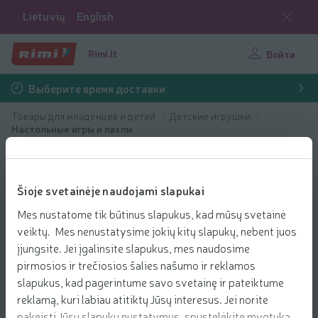
Lietuvių
English
Rimi.lt
Войти
Выберите время доставки
Товары для младенцев и детей
Детские игрушки
Настольные игры и пазлы
Šioje svetainėje naudojami slapukai
Mes nustatome tik būtinus slapukus, kad mūsų svetainė
veiktų. Mes nenustatysime jokių kitų slapukų, nebent juos
įjungsite. Jei įgalinsite slapukus, mes naudosime
pirmosios ir trečiosios šalies našumo ir reklamos
slapukus, kad pagerintume savo svetainę ir pateiktume
reklamą, kuri labiau atitiktų Jūsų interesus. Jei norite
pakeisti Jūsų slapukų nustatymus, spustelėkite mygtuką