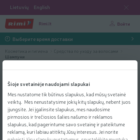
Lietuvių
English
Rimi.lt
Войти
Выберите время доставки
Косметика и гигиена
Средства по уходу за волосами
Шампуни
Šioje svetainėje naudojami slapukai
Mes nustatome tik būtinus slapukus, kad mūsų svetainė
veiktų. Mes nenustatysime jokių kitų slapukų, nebent juos
įjungsite. Jei įgalinsite slapukus, mes naudosime
pirmosios ir trečiosios šalies našumo ir reklamos
slapukus, kad pagerintume savo svetainę ir pateiktume
reklamą, kuri labiau atitiktų Jūsų interesus. Jei norite
pakeisti Jūsų slapukų nustatymus, spustelėkite mygtuką