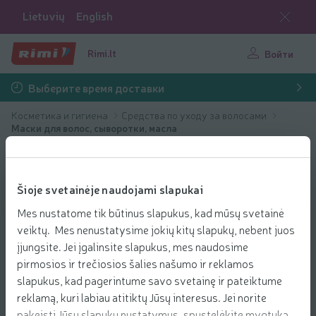
Lietuvių
English
Rimi.lt
Войти
Выберите время доставки
Косметика и гигиена
Средства по уходу за волосами
Маски для волос, сыворотки, масла
Šioje svetainėje naudojami slapukai
Mes nustatome tik būtinus slapukus, kad mūsų svetainė
veiktų. Mes nenustatysime jokių kitų slapukų, nebent juos
įjungsite. Jei įgalinsite slapukus, mes naudosime
pirmosios ir trečiosios šalies našumo ir reklamos
slapukus, kad pagerintume savo svetainę ir pateiktume
reklamą, kuri labiau atitiktų Jūsų interesus. Jei norite
pakeisti Jūsų slapukų nustatymus, spustelėkite mygtuką