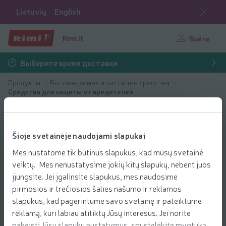
Lietuvių
English
Rimi.lt
Войти
Выберите время доставки
Продукты
Бытовая химия и чистящие средства
Средства для защиты от вредителей
Šioje svetainėje naudojami slapukai
Mes nustatome tik būtinus slapukus, kad mūsų svetainė
veiktų. Mes nenustatysime jokių kitų slapukų, nebent juos
įjungsite. Jei įgalinsite slapukus, mes naudosime
pirmosios ir trečiosios šalies našumo ir reklamos
slapukus, kad pagerintume savo svetainę ir pateiktume
reklamą, kuri labiau atitiktų Jūsų interesus. Jei norite
pakeisti Jūsų slapukų nustatymus, spustelėkite mygtuką