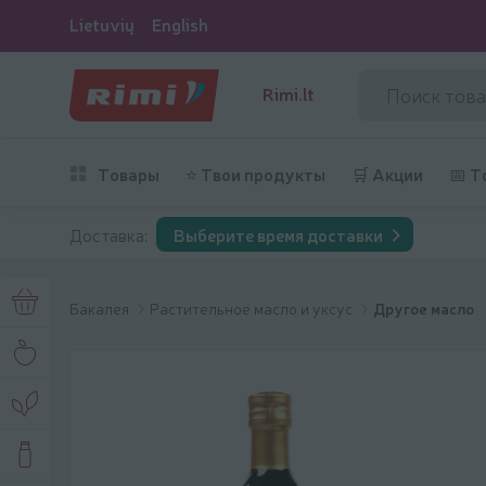
Lietuvių
English
Rimi.lt
Товары
⭐ Твои продукты
🛒 Акции
📅 Т
Доставка:
Выберите время доставки
Бакалея
Растительное масло и уксус
Другое масло