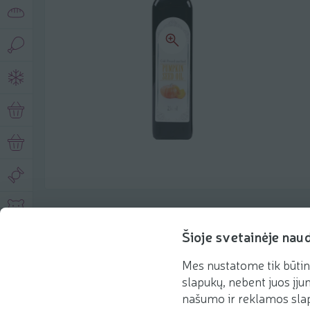
Описание продукта
Šioje svetainėje nau
Mes nustatome tik būtin
Основная информация
Рекомендации
slapukų, nebent juos įjun
našumo ir reklamos slap