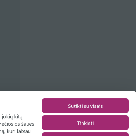
Sutikti su visais
jokių kitų
Упаковка
0,00 €
Tinkinti
rečiosios šalies
Сумма
0,00 €
, kuri labiau