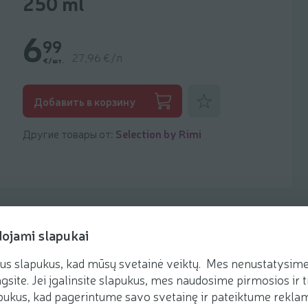
250 ml
6
99
27,96 €/л
€/шт.
Добавить к фаворитам
Добавить в корзину
Другие товары от:
Selection by Rimi
dojami slapukai
us slapukus, kad mūsų svetainė veiktų. Mes nenustatysime 
Рецепты
gsite. Jei įgalinsite slapukus, mes naudosime pirmosios ir t
ukus, kad pagerintume savo svetainę ir pateiktume reklamą