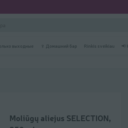
олько выходные
🍷 Домашний бар
Rinkis sveikiau
📢
Moliūgų aliejus SELECTION,