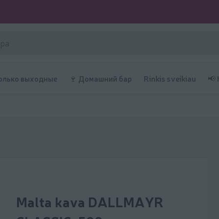
олько выходные
🍷 Домашний бар
Rinkis sveikiau
📢
Malta kava DALLMAYR