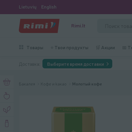
Lietuvių
English
Rimi.lt
Товары
⭐ Твои продукты
🛒 Акции
📅 Т
Доставка:
Выберите время доставки
Бакалея
Кофе и kакао
Молотый кофе