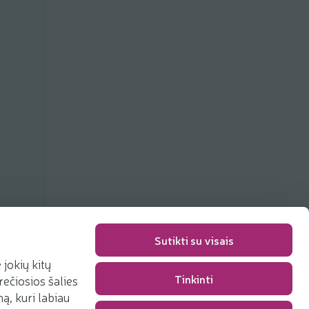
Sutikti su visais
jokių kitų
Упаковка
0,00 €
Tinkinti
rečiosios šalies
Сумма
0,00 €
, kuri labiau