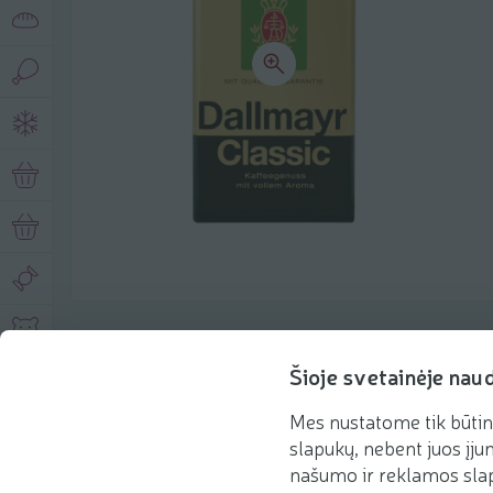
Описание продукта
Šioje svetainėje nau
Mes nustatome tik būtin
Основная информация
Рекомендации
slapukų, nebent juos įjun
našumo ir reklamos slap