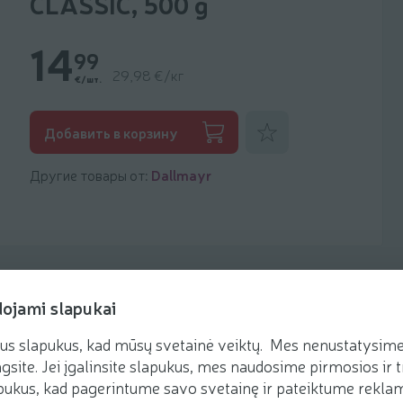
CLASSIC, 500 g
14
99
29,98 €/кг
€/шт.
Добавить к фаворитам
Добавить в корзину
Другие товары от:
Dallmayr
dojami slapukai
us slapukus, kad mūsų svetainė veiktų. Mes nenustatysime 
Рецепты
gsite. Jei įgalinsite slapukus, mes naudosime pirmosios ir t
ukus, kad pagerintume savo svetainę ir pateiktume reklamą