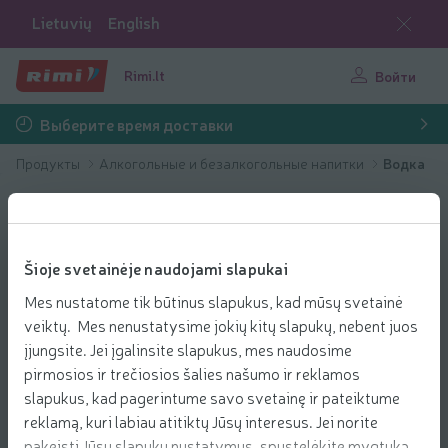
Lietuvių
English
Rimi.lt
Войти
Выберите время доставки
Продукты
Алкогольные и безалкогольные напитки
Водка
Šioje svetainėje naudojami slapukai
Mes nustatome tik būtinus slapukus, kad mūsų svetainė
veiktų. Mes nenustatysime jokių kitų slapukų, nebent juos
įjungsite. Jei įgalinsite slapukus, mes naudosime
pirmosios ir trečiosios šalies našumo ir reklamos
slapukus, kad pagerintume savo svetainę ir pateiktume
reklamą, kuri labiau atitiktų Jūsų interesus. Jei norite
pakeisti Jūsų slapukų nustatymus, spustelėkite mygtuką